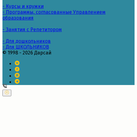
- Курсы и кружки
- Программы, согласованные Управлением
образования
- Занятия с Репетитором
- Для дошкольников
- Для ШКОЛЬНИКОВ
© 1998 - 2026 Дарсай
---