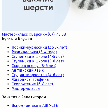
Мастер-класс «Барсик» (6+) ✓3.08
Курсы и Кружки
Носики-курносики (до 3х лет)
Развивалочка (3-4 года)
Ступеньки к школе (4-5 лет)
Ступеньки к школе (5-6 лет)
Скоро в школу! (5-6 лет)
Английский язык
Студия творчества (4-6 лет)
Живопись, графика
Скорочтение (6-8 лет)
Мастер-классы
Занятия с Репетитором
Вспомним всё в АВГУСТЕ