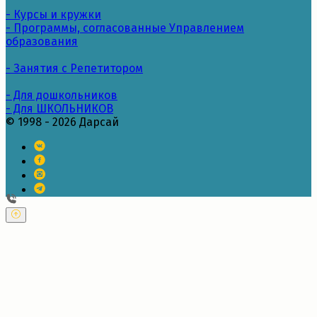
- Курсы и кружки
- Программы, согласованные Управлением
образования
- Занятия с Репетитором
- Для дошкольников
- Для ШКОЛЬНИКОВ
© 1998 - 2026 Дарсай
---