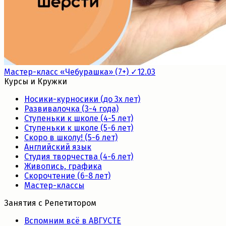
Мастер-класс «Чебурашка» (7+) ✓12.03
Курсы и Кружки
Носики-курносики (до 3х лет)
Развивалочка (3-4 года)
Ступеньки к школе (4-5 лет)
Ступеньки к школе (5-6 лет)
Скоро в школу! (5-6 лет)
Английский язык
Студия творчества (4-6 лет)
Живопись, графика
Скорочтение (6-8 лет)
Мастер-классы
Занятия с Репетитором
Вспомним всё в АВГУСТЕ