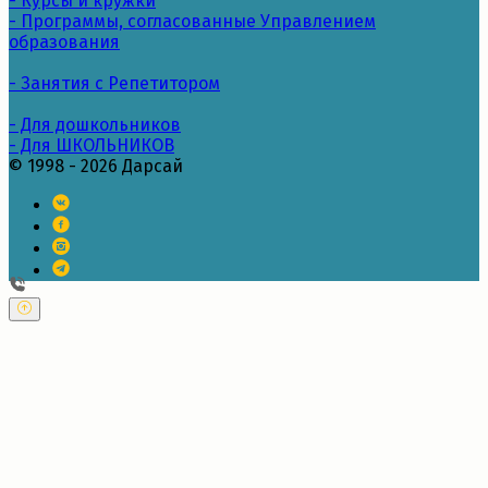
- Курсы и кружки
- Программы, согласованные Управлением
образования
- Занятия с Репетитором
- Для дошкольников
- Для ШКОЛЬНИКОВ
© 1998 - 2026 Дарсай
---