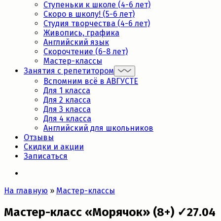
Ступеньки к школе (4-6 лет)
Скоро в школу! (5-6 лет)
Студия творчества (4-6 лет)
Живопись, графика
Английский язык
Скорочтение (6-8 лет)
Мастер-классы
Занятия с репетитором
Вспомним всё в АВГУСТЕ
Для 1 класса
Для 2 класса
Для 3 класса
Для 4 класса
Английский для школьников
Отзывы
Скидки и акции
Записаться
На главную
»
Мастер-классы
Мастер-класс «Морячок» (8+) ✓27.04