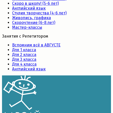
Скоро в школу! (5-6 лет)
Английский язык
Студия творчества (4-6 лет)
Живопись, графика
Скорочтение (6-8 лет)
Мастер-классы
Занятия с Репетитором
Вспомним всё в АВГУСТЕ
Для 1 класса
Для 2 класса
Для 3 класса
Для 4 класса
Английский язык