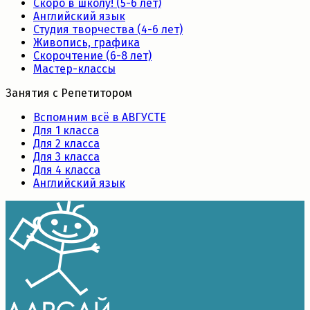
Скоро в школу! (5-6 лет)
Английский язык
Студия творчества (4-6 лет)
Живопись, графика
Скорочтение (6-8 лет)
Мастер-классы
Занятия с Репетитором
Вспомним всё в АВГУСТЕ
Для 1 класса
Для 2 класса
Для 3 класса
Для 4 класса
Английский язык