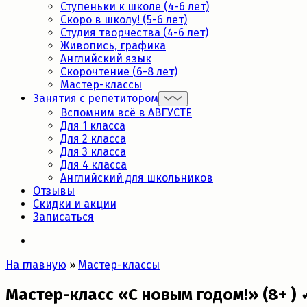
Ступеньки к школе (4-6 лет)
Скоро в школу! (5-6 лет)
Студия творчества (4-6 лет)
Живопись, графика
Английский язык
Скорочтение (6-8 лет)
Мастер-классы
Занятия с репетитором
Вспомним всё в АВГУСТЕ
Для 1 класса
Для 2 класса
Для 3 класса
Для 4 класса
Английский для школьников
Отзывы
Скидки и акции
Записаться
На главную
»
Мастер-классы
Мастер-класс «С новым годом!» (8+ ) 