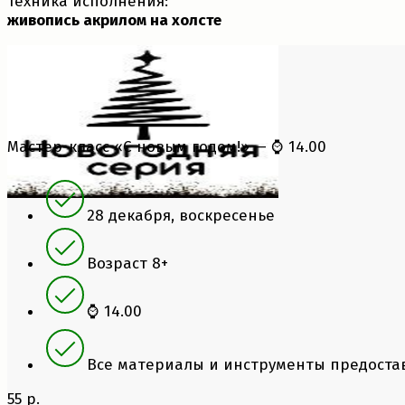
Техника исполнения:
живопись акрилом на холсте
Мастер-класс «С новым годом!» — ⌚ 14.00
28 декабря, воскресенье
Возраст 8+
⌚ 14.00
Все материалы и инструменты предостав
55 р.