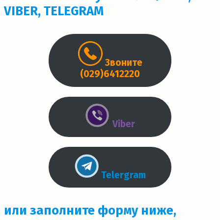
VIBER, TELEGRAM
Звоните
(029)6412220
Viber
Telergram
или заполните форму ниже,