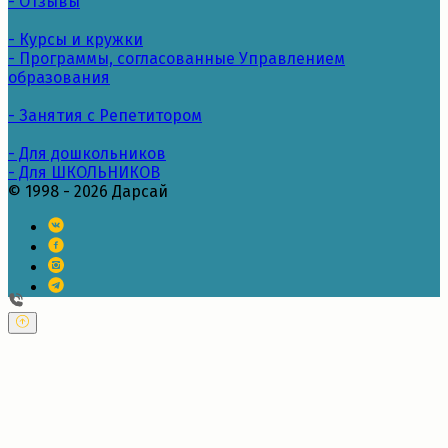
- Отзывы
- Курсы и кружки
- Программы, согласованные Управлением
образования
- Занятия с Репетитором
- Для дошкольников
- Для ШКОЛЬНИКОВ
© 1998 - 2026 Дарсай
---