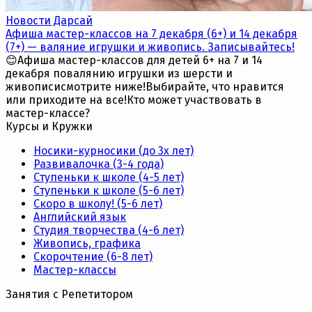
Новости Дарсай
Афиша мастер-классов на 7 декабря (6+) и 14 декабря
(7+) — валяние игрушки и живопись. Записывайтесь!
😊Афиша мастер-классов для детей 6+ на 7 и 14
декабря повалянию игрушки из шерсти и
живописисмотрите ниже!Выбирайте, что нравится
или приходите на все!Кто может участвовать в
мастер-классе?
Курсы и Кружки
Носики-курносики (до 3х лет)
Развивалочка (3-4 года)
Ступеньки к школе (4-5 лет)
Ступеньки к школе (5-6 лет)
Скоро в школу! (5-6 лет)
Английский язык
Студия творчества (4-6 лет)
Живопись, графика
Скорочтение (6-8 лет)
Мастер-классы
Занятия с Репетитором