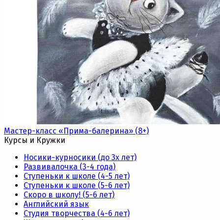
Мастер-класс «Прима-балерина» (8+)
Курсы и Кружки
Носики-курносики (до 3х лет)
Развивалочка (3-4 года)
Ступеньки к школе (4-5 лет)
Ступеньки к школе (5-6 лет)
Скоро в школу! (5-6 лет)
Английский язык
Студия творчества (4-6 лет)