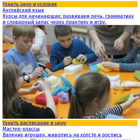
Узнать цену и условия
Английский язык
Курсы для начинающих: развиваем речь, грамматику
и словарный запас через практику и игру.
Узнать расписание и цену
Мастер-классы
Валяние игрушек, живопись на холсте и роспись