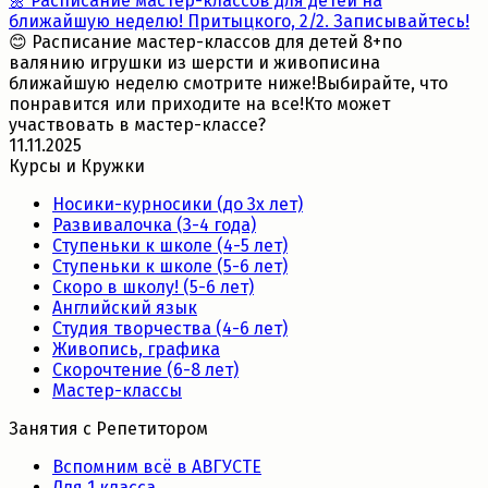
🌼 Расписание мастер-классов для детей на
ближайшую неделю! Притыцкого, 2/2. Записывайтесь!
😊 Расписание мастер-классов для детей 8+по
валянию игрушки из шерсти и живописина
ближайшую неделю смотрите ниже!Выбирайте, что
понравится или приходите на все!Кто может
участвовать в мастер-классе?
11.11.2025
Курсы и Кружки
Носики-курносики (до 3х лет)
Развивалочка (3-4 года)
Ступеньки к школе (4-5 лет)
Ступеньки к школе (5-6 лет)
Скоро в школу! (5-6 лет)
Английский язык
Студия творчества (4-6 лет)
Живопись, графика
Скорочтение (6-8 лет)
Мастер-классы
Занятия с Репетитором
Вспомним всё в АВГУСТЕ
Для 1 класса