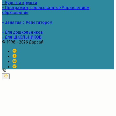
- Курсы и кружки
- Программы, согласованные Управлением
образования
- Занятия с Репетитором
- Для дошкольников
- Для ШКОЛЬНИКОВ
© 1998 - 2026 Дарсай
---