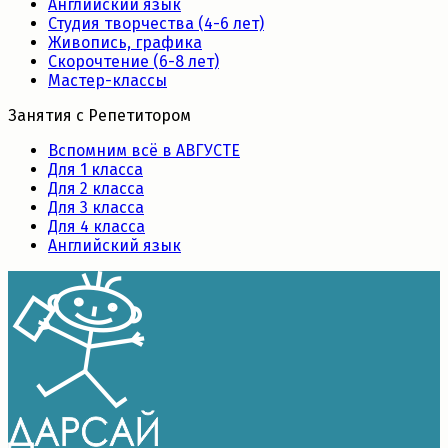
Английский язык
Студия творчества (4-6 лет)
Живопись, графика
Скорочтение (6-8 лет)
Мастер-классы
Занятия с Репетитором
Вспомним всё в АВГУСТЕ
Для 1 класса
Для 2 класса
Для 3 класса
Для 4 класса
Английский язык