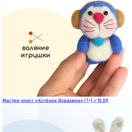
Мастер-класс «Котёнок Дораэмон» (7+) ✓15.09