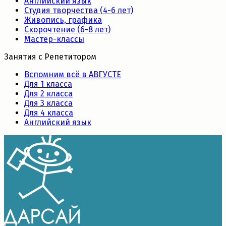
Английский язык
Студия творчества (4-6 лет)
Живопись, графика
Скорочтение (6-8 лет)
Мастер-классы
Занятия с Репетитором
Вспомним всё в АВГУСТЕ
Для 1 класса
Для 2 класса
Для 3 класса
Для 4 класса
Английский язык