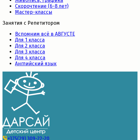
Живопись, графика
Скорочтение (6-8 лет)
Мастер-классы
Занятия с Репетитором
Вспомним всё в АВГУСТЕ
Для 1 класса
Для 2 класса
Для 3 класса
Для 4 класса
Английский язык
+375(29) 309-22-20