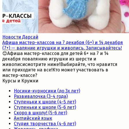
Новости Дарсай
Афиша мастер-классов на 7 декабря (6+) и 14 декабря
(7+) — валяние игрушки и живопись. Записывайтесь!
😊Афиша мастер-классов для детей 6+ на 7 и 14
декабря повалянию игрушки из шерсти и
живописисмотрите ниже!Выбирайте, что нравится
или приходите на все!Кто может участвовать в
мастер-классе?
Курсы и Кружки
Носики-курносики (до 3х лет)
Развивалочка (3-4 года)
Ступеньки к школе (4-5 лет)
Ступеньки к школе (5-6 лет)
Скоро в школу! (5-6 лет)
Английский язык
Студия творчества (4-6 лет)