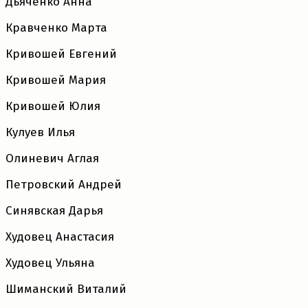
Дьяченко Анна
Кравченко Марта
Кривошей Евгений
Кривошей Мария
Кривошей Юлия
Кулуев Илья
Олиневич Аглая
Петровский Андрей
Синявская Дарья
Худовец Анастасия
Худовец Ульяна
Шиманский Виталий